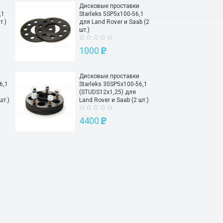
Дисковые проставки
,1
Starleks 5SP5х100-56,1
т.)
для Land Rover и Saab (2
шт.)
1000
P
Дисковые проставки
6,1
Starleks 30SP5х100-56,1
(STUDS12х1,25) для
шт.)
Land Rover и Saab (2 шт.)
4400
P