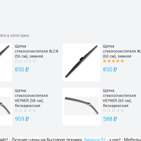
йти в категорию
Щетка
Щетка
стеклоочистителя ALCA
стеклоочистителя A
(56 см), зимняя
(60 см), зимняя
850
P
850
P
Щетка
Щетка
стеклоочистителя
стеклоочистителя
HEYNER (58 см),
HEYNER (60 см),
бескаркасная
бескаркасная
909
P
588
P
айт! - Лучшие цены на бытовую технику:
бирюса 95
- у нас! - Мебел