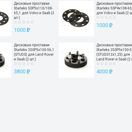
Дисковые проставки
Дисковые проставки
Starleks 5SP5х110/108-
Starleks 5SP4х108-65
65,1 для Volvo и Saab (2
для Volvo и Saab (2 ш
шт.)
1000
P
1000
P
Дисковые проставки
Дисковые проставки
Starleks 20SP5х100-56,1
Starleks 25SP5х100-5
(STUDS) для Land Rover
(STUDS12х1,25) для
и Saab (2 шт.)
Land Rover и Saab (2 
3800
P
4000
P