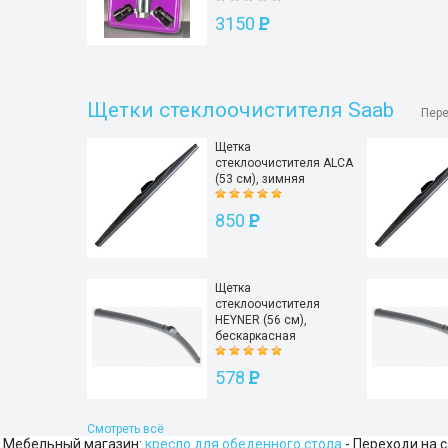
3150
P
Щетки стеклоочистителя Saab
Пере
Щетка
стеклоочистителя ALCA
(53 см), зимняя
850
P
Щетка
стеклоочистителя
HEYNER (56 см),
бескаркасная
578
P
Смотреть всё
Мебельный магазин:
кресло для обеденного стола
- Переходи на с