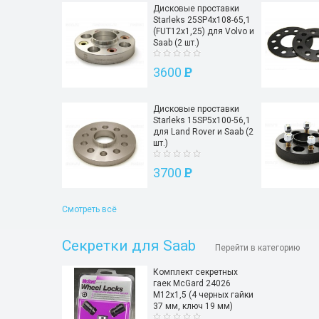
Дисковые проставки
Starleks 25SP4х108-65,1
(FUT12х1,25) для Volvo и
Saab (2 шт.)
3600
P
Дисковые проставки
Starleks 15SP5х100-56,1
для Land Rover и Saab (2
шт.)
3700
P
Смотреть всё
Секретки для Saab
Перейти в категорию
Комплект секретных
гаек McGard 24026
M12х1,5 (4 черных гайки
37 мм, ключ 19 мм)