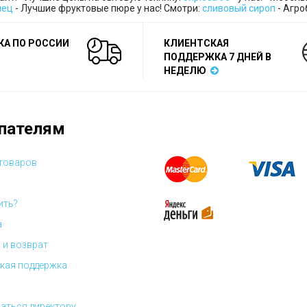
лец
- Лучшие фруктовые пюре у нас! Смотри:
сливовый сироп
- Агро
КА ПО РОССИИ
КЛИЕНТСКАЯ
ПОДДЕРЖКА 7 ДНЕЙ В
НЕДЕЛЮ
пателям
 товаров
ить?
а
 и возврат
кая поддержка
аться директору