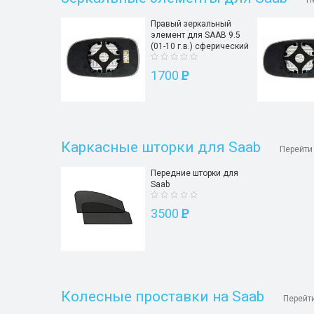
П
Правый зеркальный
элемент для SAAB 9.5
(01-10 г.в.) сферический
1700
P
Каркасные шторки для Saab
Перейти
Передние шторки для
Saab
3500
P
Колесные проставки на Saab
Перейти