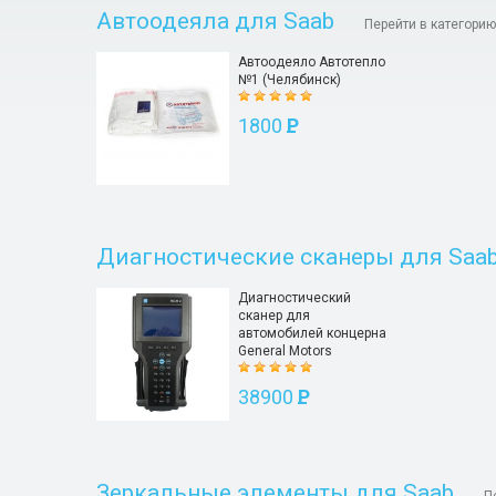
Автоодеяла для Saab
Перейти в категорию
Автоодеяло Автотепло
№1 (Челябинск)
1800
P
Диагностические сканеры для Saa
Диагностический
сканер для
автомобилей концерна
General Motors
38900
P
Зеркальные элементы для Saab