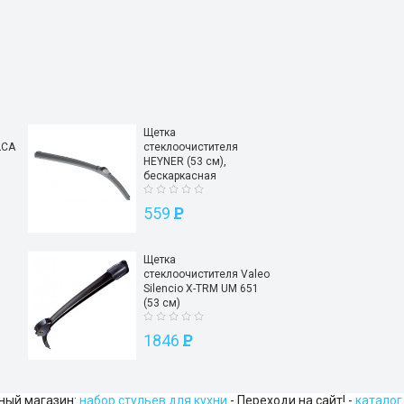
Щетка
LCA
стеклоочистителя
HEYNER (53 см),
бескаркасная
559
P
Щетка
стеклоочистителя Valeo
Silencio X-TRM UM 651
(53 см)
1846
P
ьный магазин:
набор стульев для кухни
- Переходи на сайт! -
каталог