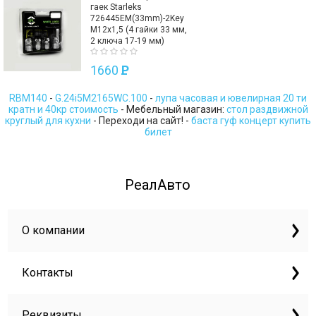
гаек Starleks
726445EM(33mm)-2Key
M12х1,5 (4 гайки 33 мм,
2 ключа 17-19 мм)
1660
P
RBM140
-
G.24i5M2165WC.100
-
лупа часовая и ювелирная 20 ти
кратн и 40кр стоимость
- Мебельный магазин:
стол раздвижной
круглый для кухни
- Переходи на сайт! -
баста гуф концерт купить
билет
РеалАвто
О компании
Контакты
Реквизиты