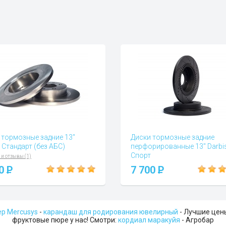
 тормозные задние 13"
Диски тормозные задние
 Стандарт (без АБС)
перфорированные 13" Darbi
Спорт
 и отзывы (1)
Вопросы и отзывы (1)
00
P
7 700
P
ер Mercusys
-
карандаш для родирования ювелирный
- Лучшие цен
фруктовые пюре у нас! Смотри:
кордиал маракуйя
- Агробар