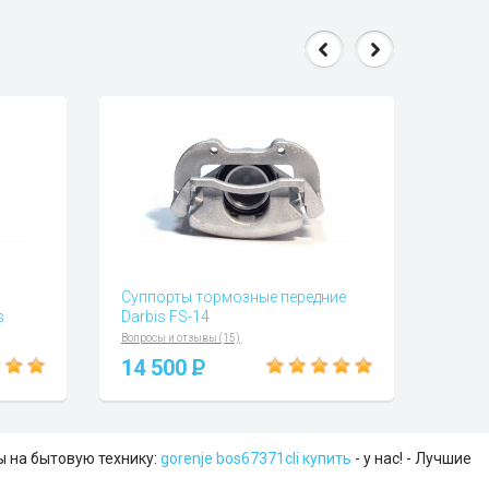
Суппорты тормозные передние
s
Darbis FS-14
Вопросы и отзывы (15)
14 500
P
ы на бытовую технику:
gorenje bos67371cli купить
- у нас! - Лучшие