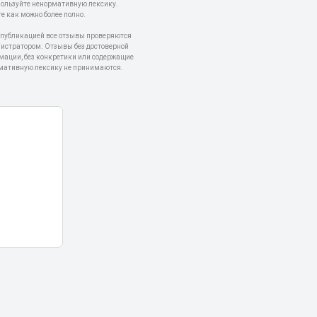
пользуйте ненормативную лексику.
е как можно более полно.
 публикацией все отзывы проверяются
истратором. Отзывы без достоверной
мации, без конкретики или содержащие
мативную лексику не принимаются.