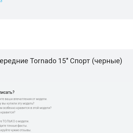
АЗ
ередние Tornado 15" Спорт (черные)
писать?
те ваши впечатления от модели.
у вы купили эту модель?
м особенно нравится в этой модели?
 нравится?
е ТОЛЬКО о модели.
дите точные факты.
пируйте чужие отзывы.