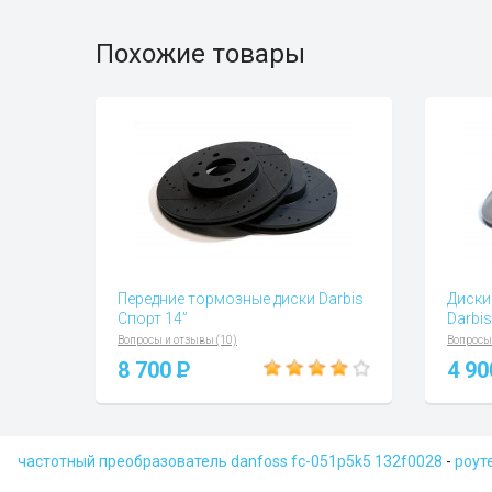
Похожие товары
Передние тормозные диски Darbis
Диски
Спорт 14”
Darbis
Вопросы и отзывы (10)
Вопросы
8 700
P
4 9
частотный преобразователь danfoss fc-051p5k5 132f0028
-
роут