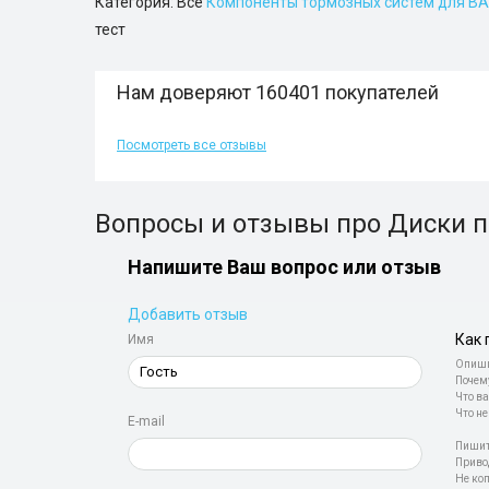
Категория: Все
Компоненты тормозных систем для В
тест
Нам доверяют 160401 покупателей
Посмотреть все отзывы
Вопросы и отзывы про Диски п
Напишите Ваш вопрос или отзыв
Добавить отзыв
Как 
Имя
Опиши
Почем
Что ва
Что не
E-mail
Пишит
Приво
Не ко