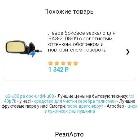
Похожие товары
Левое боковое зеркало для
ВАЗ-2108-09 с золотистым
оттенком, обогревом и
повторителем поворота
1 342
P
u0-u00 pa dpd-u/dvl-u00
- Лучшие цены на бытовую технику:
tcl
43p7k
- у нас! -
средство для чистки серебра талисман
- Лучшие
фруктовые пюре у нас! Смотри:
пюре драгонфрут
- Агробар -
цирк
в лужниках сны пушкина
РеалАвто