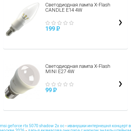
Светодиодная лампа X-Flash
CANDLE E14 4W
199
P
Cветодиодная лампа X-Flash
MINI E27 4W
99
P
msi geforce rtx 5070 shadow 2x oc
-
иванушки интернешнл концерт в
москве 2026
-
дарья екамасова они пара с марком эндельштейном