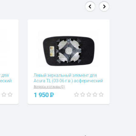
 для
Левый зеркальный элемент для
ческий
Acura TL (03-06 г.в.) асферический
Вопросы и отзывы (0)
1 950
P