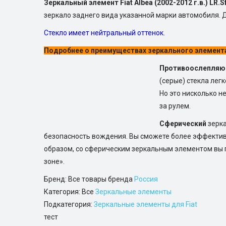
Зеркальный элемент Fiat Albea (2002-2012 г.в.) LR.S
зеркало заднего вида указанной марки автомобиля. 
Стекло имеет нейтральный оттенок.
Подробнее
о преимуществах зеркального элемент
Противоослепляю
(серые) стекла лег
Но это нисколько н
за рулем.
Сферический
зерка
безопасность вождения. Вы сможете более эффективн
образом, со сферическим зеркальным элементом вы п
зоне».
Бренд: Все товары бренда
Россия
Категория: Все
Зеркальные элементы
Подкатегория:
Зеркальные элементы для Fiat
тест