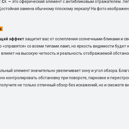
f.Cr. —
это сферический элемент с антибликовым отражателем. Лег
Достойная замена обычному плоскому зеркалу! На фото изображен
а:
щий эффект
защитит вас от ослепления солнечными бликами и с
ко «справятся» со всеми типами ламп, но яркость видимости будет
е влияет на высокую четкость и реальность отображаемой обстано
льный элемент значительно увеличивает зону и угол обзора. Бла
о контролировать обстановку при повороте, парковке и перестро
олучите не только отличный обзор без искажений, но и сможете в