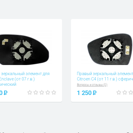
 зеркальный элемент для
Правый зеркальный элемент
Enclave (от 07 г.в.)
Citroen C4 (от 11 г.в.) сфери
ический
Вопросы и отзывы (0)
 и отзывы (0)
00
P
1 250
P