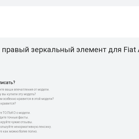
правый зеркальный элемент для Fiat Al
писать?
те ваши впечатления от модели.
у вы купили эту модель?
м особенно нравится в этой модели?
 нравится?
е ТОЛЬКО о модели.
дите точные факты.
пируйте чужие отзывы.
пользуйте ненормативную лексику.
е как можно более полно.