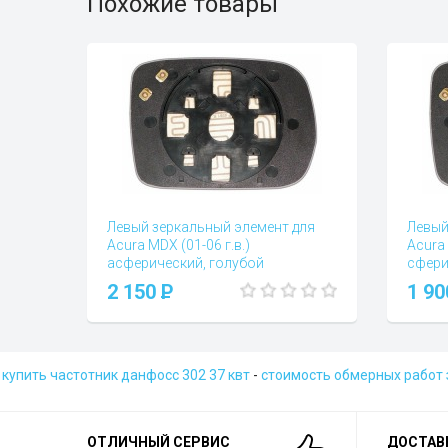
Похожие товары
Левый зеркальный элемент для
Левый
Acura MDX (01-06 г.в.)
Acura 
асферический, голубой
сфери
Вопросы и отзывы (0)
Вопросы
2 150
P
1 9
купить частотник данфосс 302 37 квт
-
стоимость обмерных работ
ОТЛИЧНЫЙ СЕРВИС
ДОСТАВ