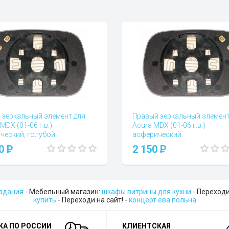
 зеркальный элемент для
Правый зеркальный элемент
MDX (01-06 г.в.)
Acura MDX (01-06 г.в.)
ческий, голубой
асферический
 и отзывы (0)
Вопросы и отзывы (0)
00
P
2 150
P
 здания
- Мебельный магазин:
шкафы витрины для кухни
- Переходи
купить
- Переходи на сайт! -
концерт ева польна
КА ПО РОССИИ
КЛИЕНТСКАЯ