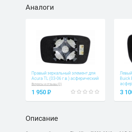
Аналоги
Правый зеркальный элемент для
Левый
Acura TL (03-06 г.в.) асферический
Buick 
асфер
Вопросы и отзывы (0)
Вопросы
1 950
P
3 1
Описание