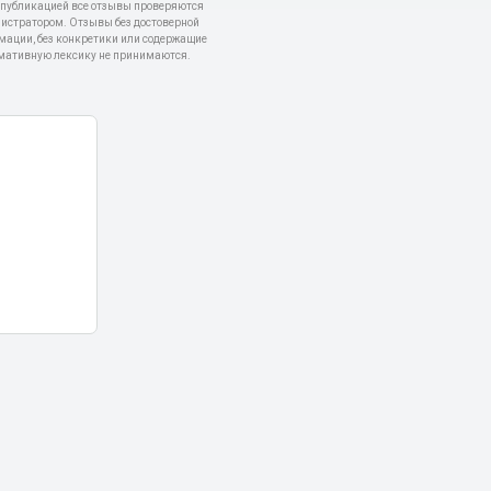
 публикацией все отзывы проверяются
истратором. Отзывы без достоверной
мации, без конкретики или содержащие
мативную лексику не принимаются.