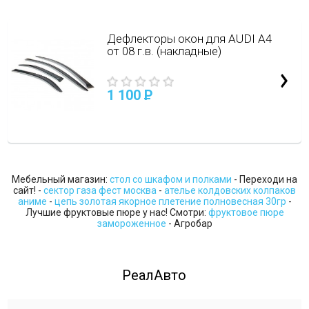
Дефлекторы окон для AUDI A4
от 08 г.в. (накладные)
1 100
P
Мебельный магазин:
стол со шкафом и полками
- Переходи на
сайт! -
сектор газа фест москва
-
ателье колдовских колпаков
аниме
-
цепь золотая якорное плетение полновесная 30гр
-
Лучшие фруктовые пюре у нас! Смотри:
фруктовое пюре
замороженное
- Агробар
РеалАвто