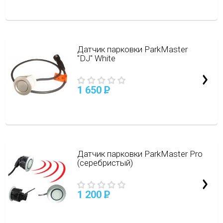
Датчик парковки ParkMaster
"DJ" White
1 650
P
Датчик парковки ParkMaster Pro
(серебристый)
1 200
P