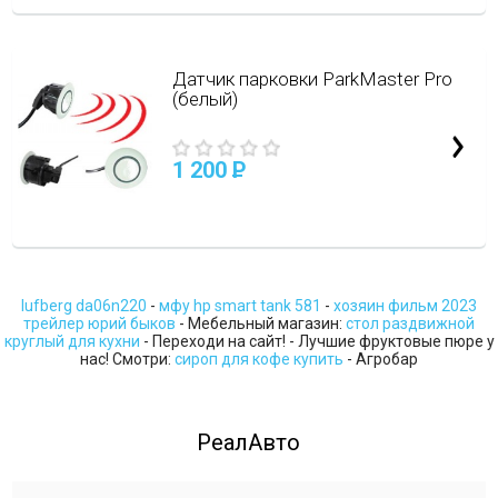
Датчик парковки ParkMaster Pro
(белый)
1 200
P
lufberg da06n220
-
мфу hp smart tank 581
-
хозяин фильм 2023
трейлер юрий быков
- Мебельный магазин:
стол раздвижной
круглый для кухни
- Переходи на сайт! - Лучшие фруктовые пюре у
нас! Смотри:
сироп для кофе купить
- Агробар
РеалАвто