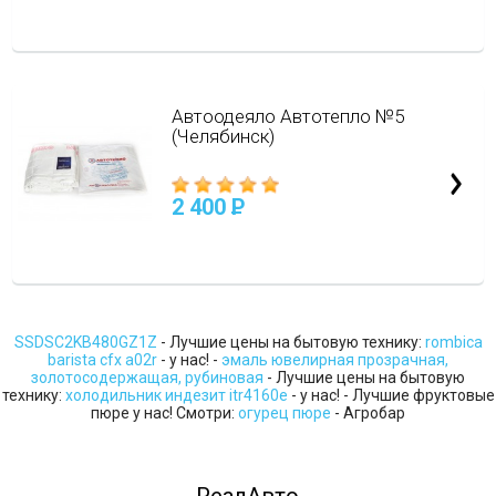
Автоодеяло Автотепло №5
(Челябинск)
2 400
P
SSDSC2KB480GZ1Z
- Лучшие цены на бытовую технику:
rombica
barista cfx a02r
- у нас! -
эмаль ювелирная прозрачная,
золотосодержащая, рубиновая
- Лучшие цены на бытовую
технику:
холодильник индезит itr4160e
- у нас! - Лучшие фруктовые
пюре у нас! Смотри:
огурец пюре
- Агробар