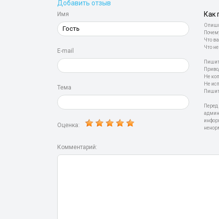
Добавить отзыв
Как 
Имя
Опиши
Почем
Что ва
Что не
E-mail
Пишит
Приво
Не ко
Не ис
Тема
Пишит
Перед
админ
инфор
Оценка:
ненор
Комментарий: