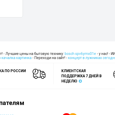
т! - Лучшие цены на бытовую технику:
bosch spv6ymx01e
- у нас! - 
о качалка картинка
- Переходи на сайт! -
концерт в лужниках сегодн
КА ПО РОССИИ
КЛИЕНТСКАЯ
ПОДДЕРЖКА 7 ДНЕЙ В
НЕДЕЛЮ
пателям