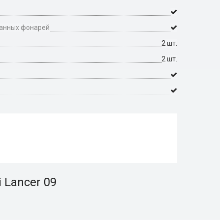
манных фонарей
2 шт.
2 шт.
 Lanсer 09