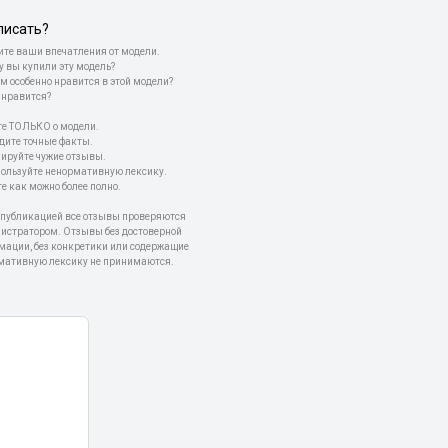
писать?
те ваши впечатления от модели.
у вы купили эту модель?
м особенно нравится в этой модели?
 нравится?
е ТОЛЬКО о модели.
дите точные факты.
пируйте чужие отзывы.
пользуйте ненормативную лексику.
е как можно более полно.
 публикацией все отзывы проверяются
истратором. Отзывы без достоверной
мации, без конкретики или содержащие
мативную лексику не принимаются.