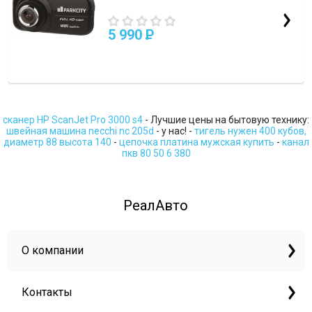
5 990
P
сканер HP ScanJet Pro 3000 s4
- Лучшие цены на бытовую технику:
швейная машина necchi nc 205d
- у нас! -
тигель нужен 400 кубов,
диаметр 88 высота 140
-
цепочка платина мужская купить
-
канал
пкв 80 50 6 380
РеалАвто
О компании
Контакты