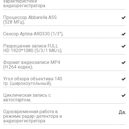
характеристики
видеорегистратора
Процессор Abbarella A5S
(528 МГц);
Сенсор Aptina AR0330 (1/3");
Разрешение записи FULL
HD 1920*1080 (5/3/1 Mб/с);
Формат видеозаписи МР4
(Н.264 кодек);
Угол обзора объектива 140
гр. (широкоугольный);
Циклическая запись с
автостартом;
Одновременная работа в
Да;
режиме радар-детектора и
видеорегистратора