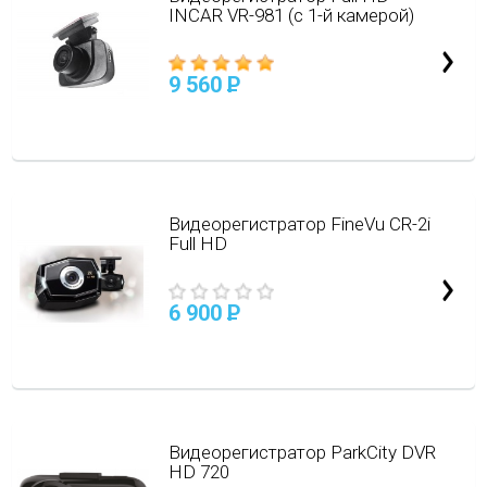
INCAR VR-981 (с 1-й камерой)
9 560
P
Видеорегистратор FineVu CR-2i
Full HD
6 900
P
Видеорегистратор ParkCity DVR
HD 720