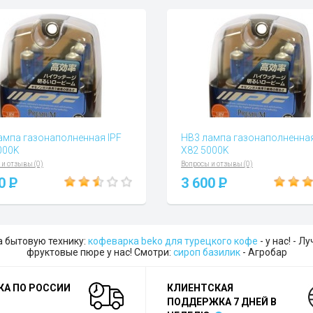
ампа газонаполненная IPF
HB3 лампа газонаполненная
000K
X82 5000K
 и отзывы (0)
Вопросы и отзывы (0)
00
P
3 600
P
а бытовую технику:
кофеварка beko для турецкого кофе
- у нас! - 
фруктовые пюре у нас! Смотри:
сироп базилик
- Агробар
КА ПО РОССИИ
КЛИЕНТСКАЯ
ПОДДЕРЖКА 7 ДНЕЙ В