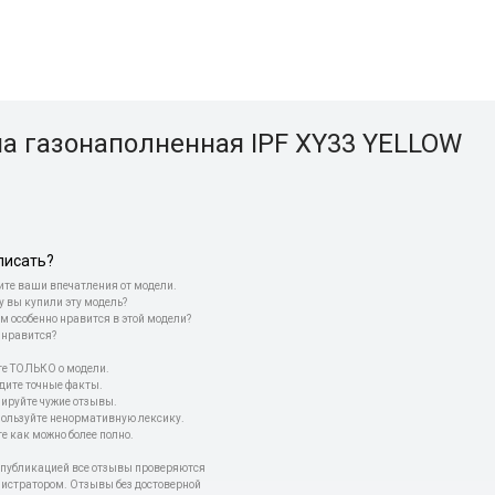
а газонаполненная IPF XY33 YELLOW
писать?
те ваши впечатления от модели.
у вы купили эту модель?
м особенно нравится в этой модели?
 нравится?
е ТОЛЬКО о модели.
дите точные факты.
пируйте чужие отзывы.
пользуйте ненормативную лексику.
е как можно более полно.
 публикацией все отзывы проверяются
истратором. Отзывы без достоверной