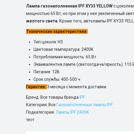
Лампа газонаполненная IPF XY33 YELLOW
с цоколем
мощностью 65 Вт, но при этом у нее увеличенный св
желтого света
. Кроме того, автолампы IPF XY33 YE
Технические характеристики:
Тип цоколя: H3
Цветовая температура: 2400К
Потребляемая мощность: 65 Вт
Эквивалентна лампе (светоотдача/яркость): 115 
Питание: 12В
Срок службы: 400-500 ч
Гарантия:
3 месяца с момента доставки.
Бренд: Все товары бренда
IPF
Категория: Все
Газонаполненные лампы IPF
Подкатегория:
Лампы IPF 2400K
тест