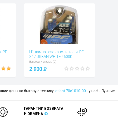
 IPF
H1 лампа газонаполненная IPF
X17 URBAN WHITE 4600K
Вопросы и отзывы (0)
2 900
P
Лучшие цены на бытовую технику:
atlant 70с1010-00
- у нас! - Лучшие
ГАРАНТИИ ВОЗВРАТА
И ОБМЕНА