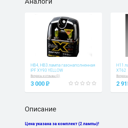
Аналоги
HВ4, НВ3 лампа газонаполненная
H11 л
IPF XY93 YELLOW
XT62
Вопросы и отзывы (0)
Вопросы
3 000
P
2 9
Описание
Цена указана за комплект (2 лампы)!