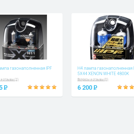
ампа газонаполненная IPF
H4 лампа газонаполненная 
5X44 XENON WHITE 4800K
 и отзывы (2)
Вопросы и отзывы (0)
15
P
6 200
P