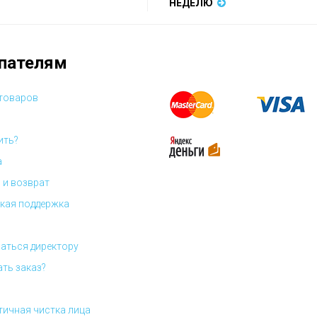
НЕДЕЛЮ
пателям
 товаров
ить?
а
 и возврат
кая поддержка
аться директору
ать заказ?
ичная чистка лица