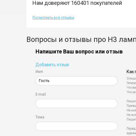
Нам доверяют 160401 покупателей
Посмотреть все отзывы
Вопросы и отзывы про H3 ламп
Напишите Ваш вопрос или отзыв
Добавить отзыв
Как 
Имя
Опиши
Почем
Что ва
Что не
E-mail
Пишит
Приво
Не ко
Не ис
Тема
Пишит
Перед
админ