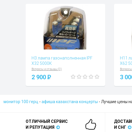
H3 лампа газонаполненная IPF
H11 л
X32 5000К
Х62 5
Вопросы и отзывы (0)
Вопросы
2 900
P
3 0
монитор 100 герц
-
афиша казахстана концерты
- Лучшие цены н
ОТЛИЧНЫЙ СЕРВИС
ДОСТАВ
И РЕПУТАЦИЯ
И СНГ