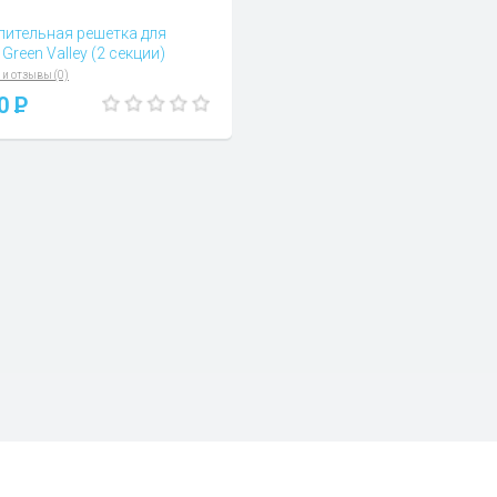
лительная решетка для
Green Valley (2 секции)
 и отзывы (0)
00
P