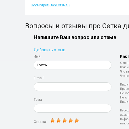
Посмотреть все отзывы
Вопросы и отзывы про Сетка дл
Напишите Ваш вопрос или отзыв
Добавить отзыв
Как 
Имя
Опиши
Почем
Что ва
Что не
E-mail
Пишит
Приво
Не ко
Не ис
Тема
Пишит
Перед
админ
инфор
Оценка:
ненор