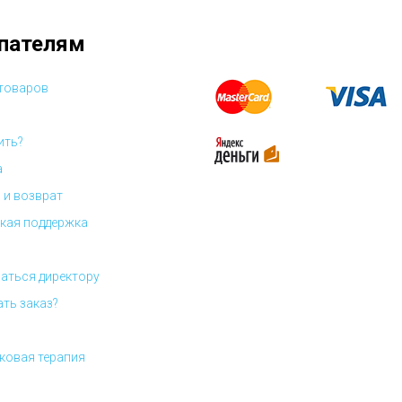
пателям
 товаров
ить?
а
 и возврат
кая поддержка
аться директору
ать заказ?
ковая терапия