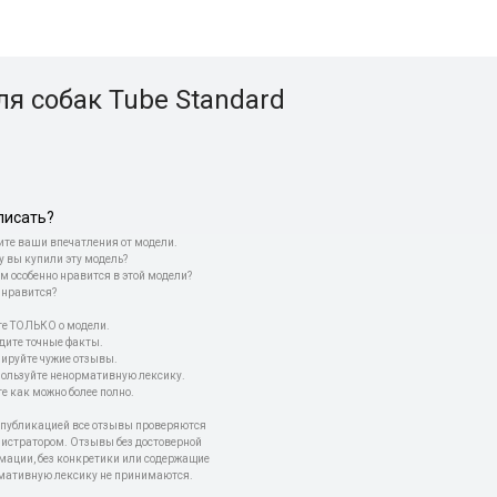
я собак Tube Standard
писать?
те ваши впечатления от модели.
у вы купили эту модель?
м особенно нравится в этой модели?
 нравится?
е ТОЛЬКО о модели.
дите точные факты.
пируйте чужие отзывы.
пользуйте ненормативную лексику.
е как можно более полно.
 публикацией все отзывы проверяются
истратором. Отзывы без достоверной
мации, без конкретики или содержащие
мативную лексику не принимаются.