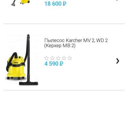
18 600
P
Пылесос Karcher MV 2, WD 2
(Керхер МВ 2)
4 590
P