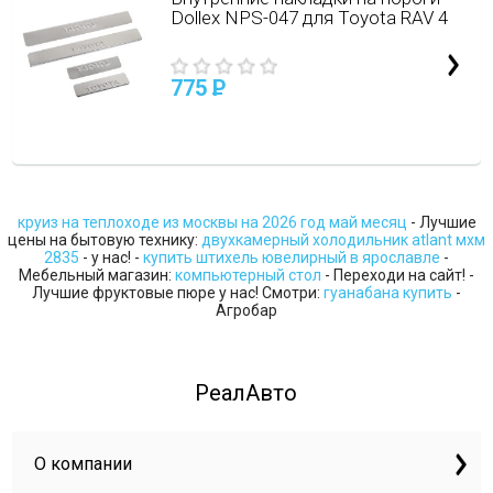
Dollex NPS-047 для Toyota RAV 4
775
P
круиз на теплоходе из москвы на 2026 год май месяц
- Лучшие
цены на бытовую технику:
двухкамерный холодильник atlant мхм
2835
- у нас! -
купить штихель ювелирный в ярославле
-
Мебельный магазин:
компьютерный стол
- Переходи на сайт! -
Лучшие фруктовые пюре у нас! Смотри:
гуанабана купить
-
Агробар
РеалАвто
О компании