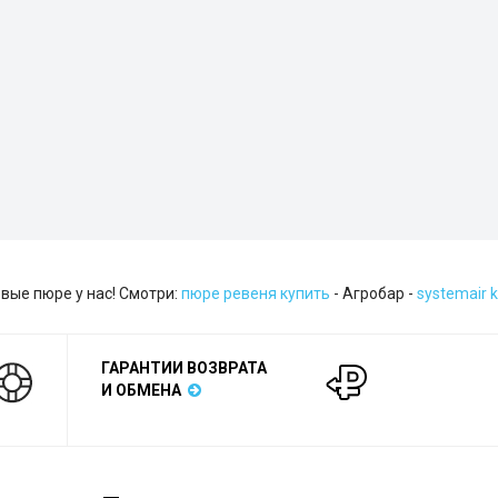
вые пюре у нас! Смотри:
пюре ревеня купить
- Агробар -
systemair k
ГАРАНТИИ ВОЗВРАТА
И ОБМЕНА