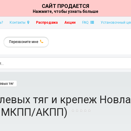
САЙТ ПРОДАЕТСЯ
Нажмите, чтобы узнать больше
ь?
Контакты
Распродажа
Акции
FAQ
Установочный це
Перезвоните мне
евых тяг
евых тяг и крепеж Новлай
ин МКПП/АКПП)