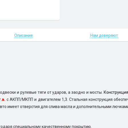
Описание
Нам доверяют
двески и рулевые тяги от ударов, а заодно и мосты.
Конструкция
г.в.
с АКПП/МКПП и двигателем 1,3. Стальная конструкция обеспе
авто имеет отверстия для слива масла и дополнительными лючкам
годаря специальному качественному покрытию.