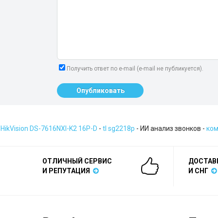
Получить ответ по e-mail (e-mail не публикуется).
Опубликовать
HikVision DS-7616NXI-K2 16P-D
-
tl sg2218p
- ИИ анализ звонков -
ком
ОТЛИЧНЫЙ СЕРВИС
ДОСТАВ
И РЕПУТАЦИЯ
И СНГ