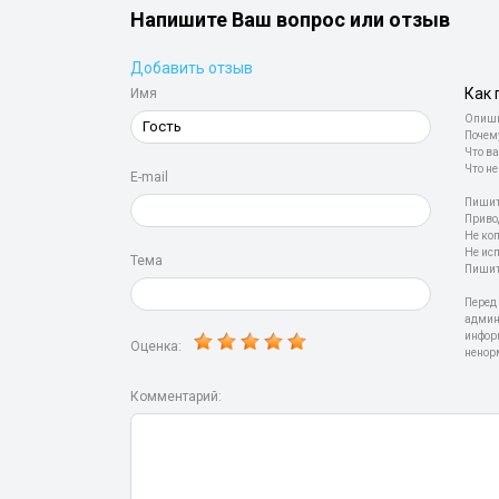
Напишите Ваш вопрос или отзыв
Добавить отзыв
Как 
Имя
Опиши
Почем
Что ва
Что не
E-mail
Пишит
Приво
Не ко
Не ис
Тема
Пишит
Перед
админ
инфор
Оценка:
ненор
Комментарий: