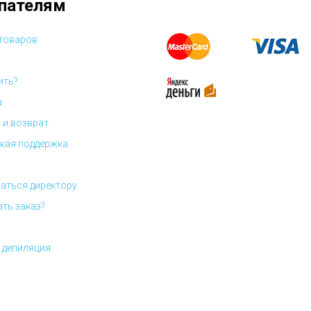
пателям
 товаров
ить?
а
 и возврат
кая поддержка
аться директору
ать заказ?
 депиляция