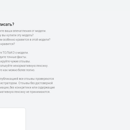
писать?
те ваши впечатления от модели.
у вы купили эту модель?
м особенно нравится в этой модели?
 нравится?
е ТОЛЬКО о модели.
дите точные факты.
пируйте чужие отзывы.
пользуйте ненормативную лексику.
е как можно более полно.
 публикацией все отзывы проверяются
истратором. Отзывы без достоверной
мации, без конкретики или содержащие
мативную лексику не принимаются.