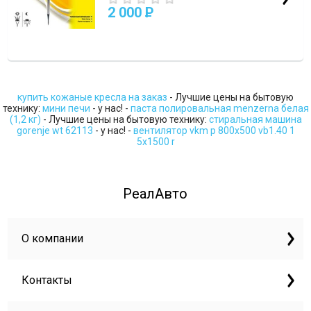
2 000
P
купить кожаные кресла на заказ
- Лучшие цены на бытовую
технику:
мини печи
- у нас! -
паста полировальная menzerna белая
(1,2 кг)
- Лучшие цены на бытовую технику:
стиральная машина
gorenje wt 62113
- у нас! -
вентилятор vkm p 800х500 vb1.40 1
5x1500 r
РеалАвто
О компании
Контакты