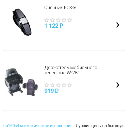
Очечник EC-38
1 122
P
Держатель мобильного
телефона W-281
919
P
ba160s4 климатическое исполнение
- Лучшие цены на бытовую