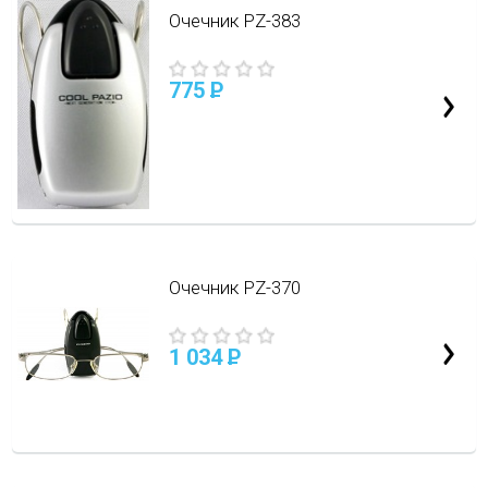
Очечник PZ-383
775
P
Очечник PZ-370
1 034
P