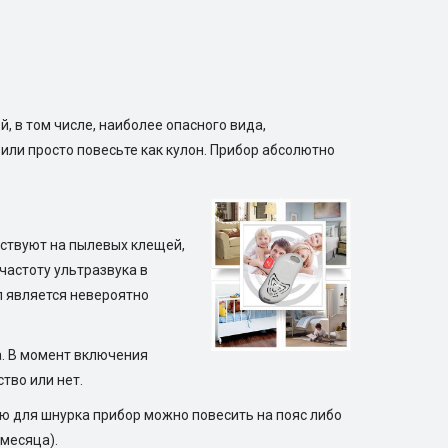
, в том числе, наиболее опасного вида,
или просто повесьте как кулон. Прибор абсолютно
йствуют на пылевых клещей,
частоту ультразвука в
л является невероятно
а. В момент включения
тво или нет.
ию для шнурка прибор можно повесить на пояс либо
 месяца).