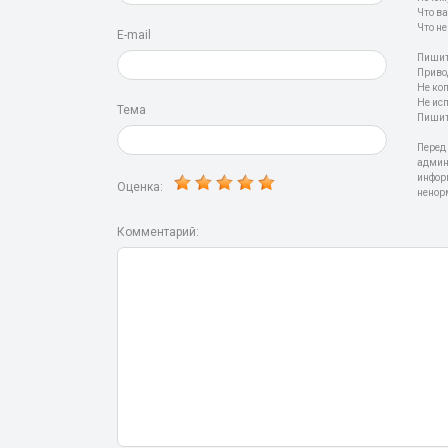
Что ва
Что не
E-mail
Пишит
Приво
Не ко
Не ис
Тема
Пишит
Перед
админ
инфор
Оценка:
ненор
Комментарий: