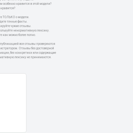
м особенно нравится в этой модели?
 нравится?
е ТОЛЬКО о модели.
дите точные факты.
пируйте чужие отзывы.
пользуйте ненормативную лексику.
е как можно более полно.
 публикацией все отзывы проверяются
истратором. Отзывы без достоверной
мации, без конкретики или содержащие
мативную лексику не принимаются.