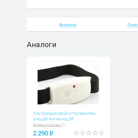
Аналоги
Опис
Аналоги
Ультразвуковой отпугиватель
клещей Антиклещ М
Вопросы и отзывы (1)
2 290
P