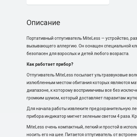
Описание
Портативный отпугиватель MiteLess — устройство, ра
вызывающего аллергию. Он оснащен специальной клип
безопасен для взрослых и детей любого возраста.
Как работает прибор?
Отпугиватель MiteLess посылает ультразвуковые вол
излюбленным местом обитания которых являются матр
диапазоне, к которому восприимчивы все без исключе
громким шумом, который доставляет паразитам жутк
Для начала работы извлеките предохранительную лен
прибора индикатор мигнет зеленым светом 4 раза. Кр
MiteLess очень компактный, легкий и простой в испо
носить его на шее. Питается отпугиватель от встроен