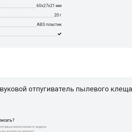
60х27х21 мм
20 г
ABS пластик
вуковой отпугиватель пылевого клеща
писать?
те ваши впечатления от модели.
у вы купили эту модель?