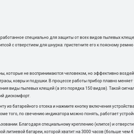
зработанное специально для защиты от всех видов пылевых клещей
сой с отверстием для шнурка: пристегните его к поясному ремню 
ны, которые не воспринимаются человеком, но эффективно возде
асы, ковры и подушки. В процессе работы прибор плавно меняет 
ния виды пылевых клещей (а это порядка 150 видов). Такой сигна
ий дискомфорт.
ту из батарейного отсека и нажмите кнопку включения устройств
оме того, по свечению индикатора можно понять, работает устройс
льзовании. Благодаря специальному креплению (клипсе) и отверст
ной литиевой батареи, которой хватит на 3000 часов (больше чем 4