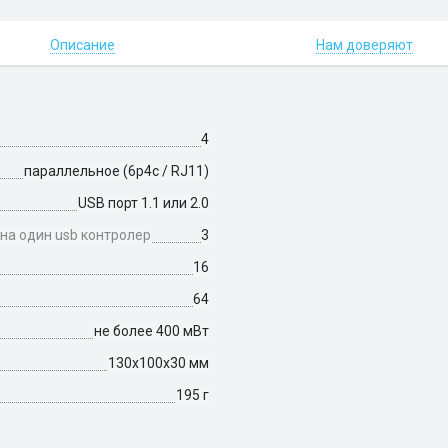
Описание
Нам доверяют
4
параллельное (6p4c / RJ11)
USB порт 1.1 или 2.0
на один usb контролер
3
16
64
не более 400 мВт
130х100х30 мм
195 г