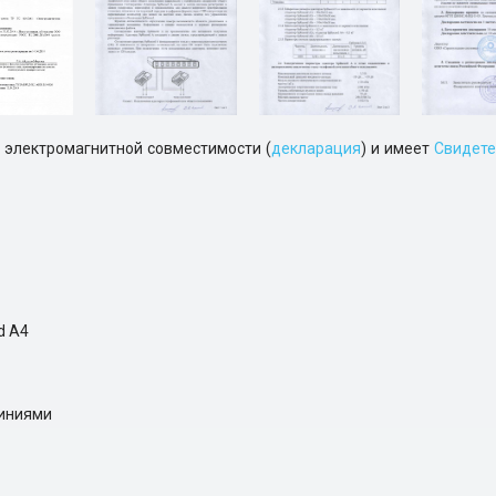
 электромагнитной совместимости (
декларация
) и имеет
Свидете
d А4
линиями