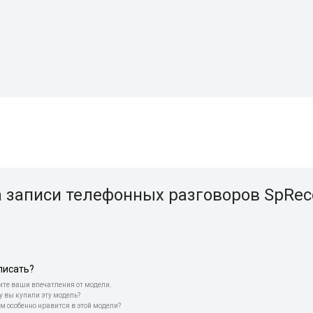
 записи телефонных разговоров SpRec
писать?
те ваши впечатления от модели.
у вы купили эту модель?
м особенно нравится в этой модели?