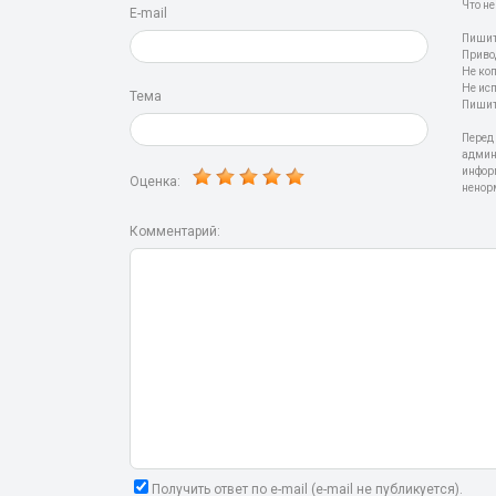
Что не
E-mail
Пишит
Приво
Не ко
Не ис
Тема
Пишит
Перед
админ
инфор
Оценка:
ненор
Комментарий:
Получить ответ по e-mail (e-mail не публикуется).