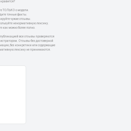
 нравится?
е ТОЛЬКО о модели.
дите точные факты.
пируйте чужие отзывы.
пользуйте ненормативную лексику.
е как можно более полно.
 публикацией все отзывы проверяются
истратором. Отзывы без достоверной
мации, без конкретики или содержащие
мативную лексику не принимаются.