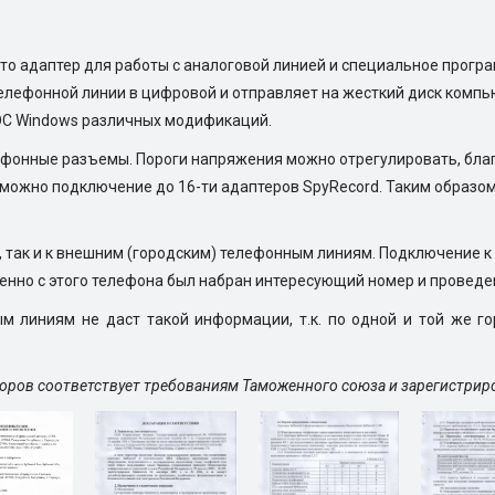
то адаптер для работы с аналоговой линией и специальное прогр
телефонной линии в цифровой и отправляет на жесткий диск комп
ОС Windows различных модификаций.
ефонные разъемы. Пороги напряжения можно отрегулировать, бла
можно подключение до 16-ти адаптеров SpyRecord. Таким образом
 так и к внешним (городским) телефонным линиям. Подключение 
менно с этого телефона был набран интересующий номер и проведе
 линиям не даст такой информации, т.к. по одной и той же го
оров соответствует требованиям Таможенного союза и зарегистриро