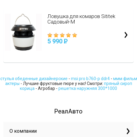
Ловушка для комаров Sititek
Садовый-М
5 990
P
стулья обеденные дизайнерские
-
msi pro b760-p ddr4
-
ммм фильм
актеры
- Лучшие фруктовые пюре у нас! Смотри:
пряный сироп
корица
- Агробар -
решетка наружняя 300*1000
РеалАвто
О компании