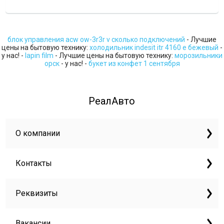
блок управления acw ow-3r3r v сколько подключений
- Лучшие
цены на бытовую технику:
холодильник indesit itr 4160 e бежевый
-
у нас! -
lapin film
- Лучшие цены на бытовую технику:
морозильники
орск
- у нас! -
букет из конфет 1 сентября
РеалАвто
О компании
Контакты
Реквизиты
Вакансии