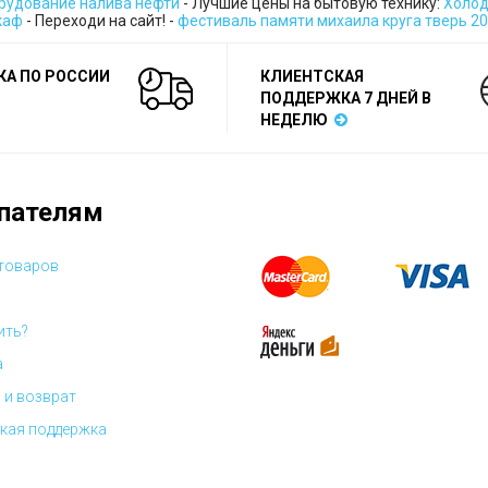
рудование налива нефти
- Лучшие цены на бытовую технику:
Холод
каф
- Переходи на сайт! -
фестиваль памяти михаила круга тверь 2
КА ПО РОССИИ
КЛИЕНТСКАЯ
ПОДДЕРЖКА 7 ДНЕЙ В
НЕДЕЛЮ
пателям
 товаров
ить?
а
 и возврат
кая поддержка