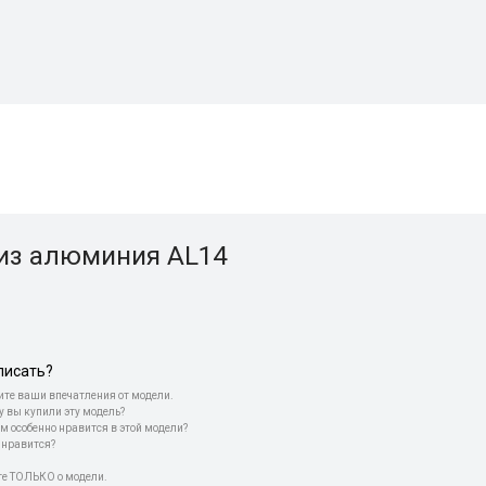
 из алюминия AL14
писать?
те ваши впечатления от модели.
у вы купили эту модель?
м особенно нравится в этой модели?
 нравится?
е ТОЛЬКО о модели.