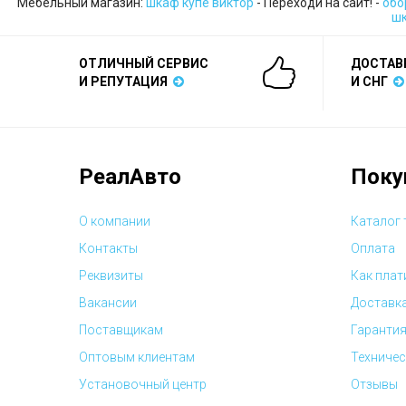
Мебельный магазин:
шкаф купе виктор
- Переходи на сайт! -
обо
ш
ОТЛИЧНЫЙ СЕРВИС
ДОСТАВ
И РЕПУТАЦИЯ
И СНГ
РеалАвто
Поку
О компании
Каталог
Контакты
Оплата
Реквизиты
Как плат
Вакансии
Доставк
Поставщикам
Гарантия
Оптовым клиентам
Техничес
Установочный центр
Отзывы