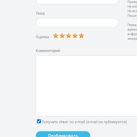
Приво
Не ко
Не ис
Тема
Пишит
Перед
админ
инфор
Оценка:
ненор
Комментарий:
Получить ответ по e-mail (e-mail не публикуется).
Опубликовать