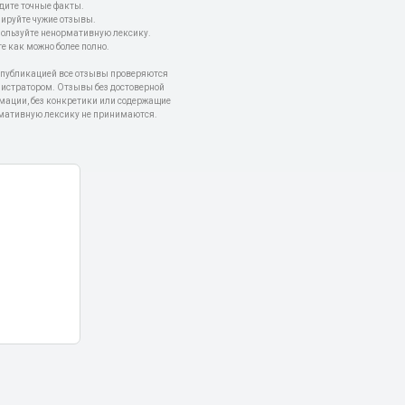
дите точные факты.
пируйте чужие отзывы.
пользуйте ненормативную лексику.
е как можно более полно.
 публикацией все отзывы проверяются
истратором. Отзывы без достоверной
мации, без конкретики или содержащие
мативную лексику не принимаются.