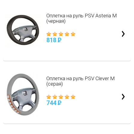
Оплетка на руль PSV Asteria M
(черная)
818
P
Оплетка на руль PSV Clever M
(серая)
744
P