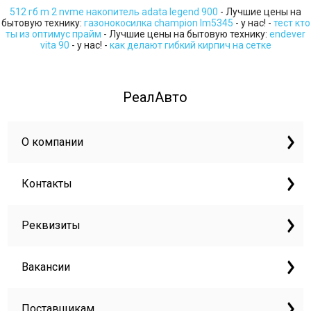
512 гб m 2 nvme накопитель adata legend 900
- Лучшие цены на
бытовую технику:
газонокосилка champion lm5345
- у нас! -
тест кто
ты из оптимус прайм
- Лучшие цены на бытовую технику:
endever
vita 90
- у нас! -
как делают гибкий кирпич на сетке
РеалАвто
О компании
Контакты
Реквизиты
Вакансии
Поставщикам