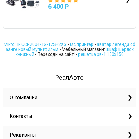
6 400
P
MikroTik CCR2004-1G-12S+2XS
-
tsc принтер
-
аватар легенда об
аанге новый мультфильм
- Мебельный магазин:
шкаф шерлок
книжный
- Переходи на сайт! -
решетка рв-1 150х150
РеалАвто
О компании
Контакты
Реквизиты