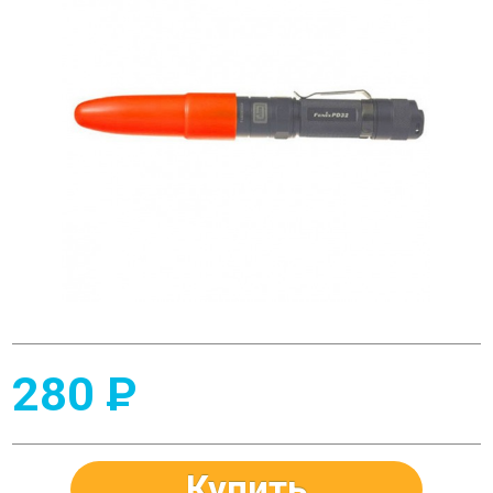
280
P
Купить