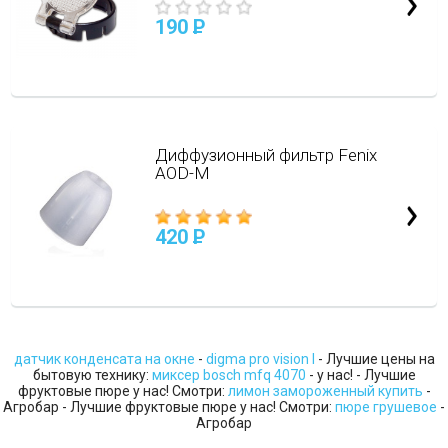
190
P
Диффузионный фильтр Fenix
AOD-M
420
P
датчик конденсата на окне
-
digma pro vision l
- Лучшие цены на
бытовую технику:
миксер bosch mfq 4070
- у нас! - Лучшие
фруктовые пюре у нас! Смотри:
лимон замороженный купить
-
Агробар - Лучшие фруктовые пюре у нас! Смотри:
пюре грушевое
-
Агробар