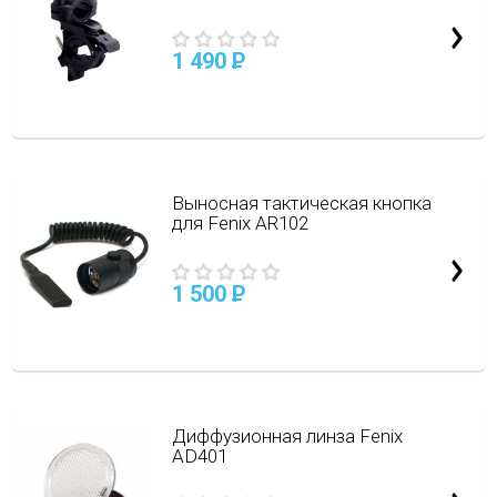
1 490
P
Выносная тактическая кнопка
для Fenix AR102
1 500
P
Диффузионная линза Fenix
AD401