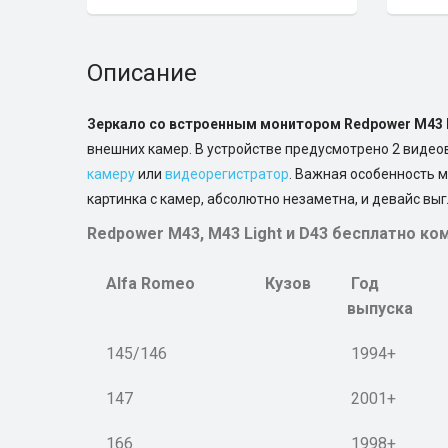
Описание
Зеркало со встроенным монитором Redpower M43 
внешних камер. В устройстве предусмотрено 2 видеов
камеру
или
видеорегистратор
. Важная особенность м
картинка с камер, абсолютно незаметна, и девайс вы
Redpower M43, M43 Light и D43 бесплатно 
Alfa Romeo
Кузов
Год
выпуска
145/146
1994+
147
2001+
166
1998+