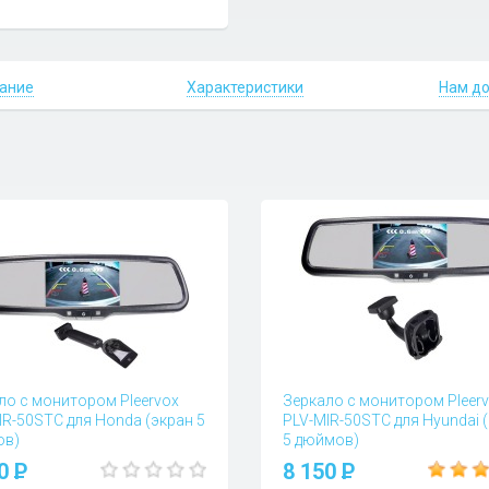
ание
Характеристики
Нам д
ло с монитором Pleervox
Зеркало с монитором Pleer
IR-50STC для Honda (экран 5
PLV-MIR-50STC для Hyundai 
ов)
5 дюймов)
 и отзывы (0)
Вопросы и отзывы (1)
50
P
8 150
P