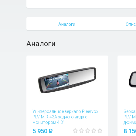
Аналоги
Опис
Аналоги
Универсальное зеркало Pleervox
Зерка
PLV-MIR-43A заднего вида с
PLV-M
монитором 4.3"
дюйм
Вопросы и отзывы (0)
Вопросы
5 950
P
8 1