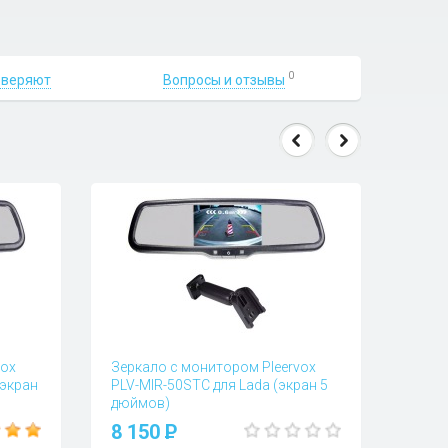
0
Вопросы и отзывы
оверяют
vox
Зеркало с монитором Pleervox
(экран
PLV-MIR-50STC для Lada (экран 5
дюймов)
Вопросы и отзывы (0)
8 150
P