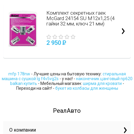
Комплект секретных гаек
McGard 24154 SU M12х1,25 (4
гайки 32 мм, ключ 21 мм)
2 950
P
mfp 178nw
- Лучшие цены на бытовую технику:
стиральная
машина с сушкой lg f4v5vg2s
- у нас! -
наконечник цанговый np620
balkan купить
- Мебельный магазин:
ширма для кровати
-
Переходи на сайт! -
букет из колбасы для женщины
РеалАвто
О компании