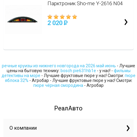
Парктроник Sho-me Y-2616 N04
2 020
P
речные круизы из нижнего новгорода на 2026 май июнь
- Лучшие
цены на бытовую технику:
bosch pie631hb1e
- у нас! -
фильмы
детективы на море
- Лучшие фруктовые пюре у нас! Смотри:
пюре
яблока 32%
- Агробар - Лучшие фруктовые пюре у нас! Смотри:
пюре чёрная смородина
- Агробар
РеалАвто
О компании