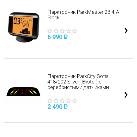
Парктроник ParkMaster 28-4-A
Black
6 990
P
Парктроник ParkCity Sofia
418/202 Silver (Blister) с
серебристыми датчиками
2 490
P