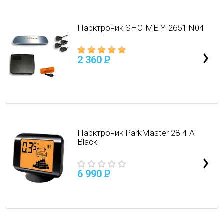
Парктроник SHO-ME Y-2651 N04
2 360
P
Парктроник ParkMaster 28-4-A
Black
6 990
P