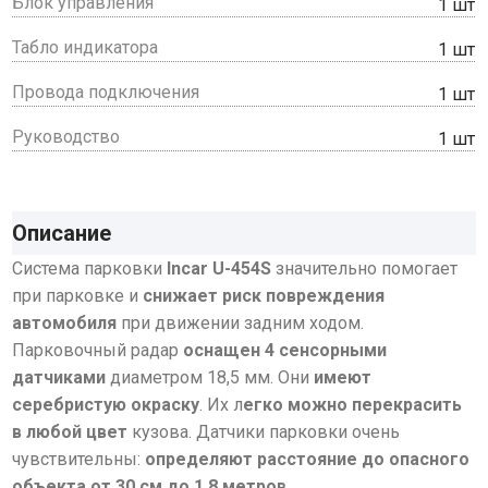
Блок управления
1 шт
Табло индикатора
1 шт
Провода подключения
1 шт
Руководство
1 шт
Описание
Система парковки
Incar U-454S
значительно помогает
при парковке и
снижает риск повреждения
автомобиля
при движении задним ходом.
Парковочный радар
оснащен 4 сенсорными
датчиками
диаметром 18,5 мм. Они
имеют
серебристую окраску
. Их л
егко можно перекрасить
в любой цвет
кузова. Датчики парковки очень
чувствительны:
определяют расстояние до опасного
объекта от 30 см до 1,8 метров
.