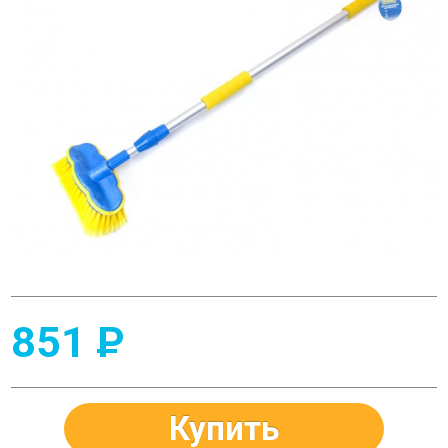
851
P
Купить