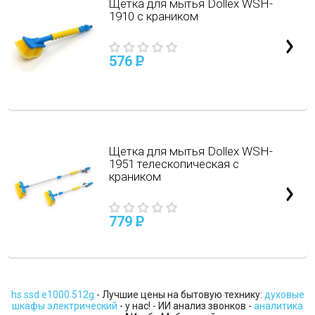
Щетка для мытья Dollex WSH-
1910 с краником
576
P
Щетка для мытья Dollex WSH-
1951 телескопическая с
краником
779
P
hs ssd e1000 512g
- Лучшие цены на бытовую технику:
духовые
шкафы электрический
- у нас! - ИИ анализ звонков -
аналитика