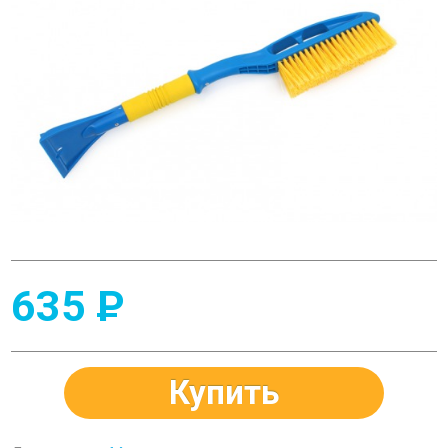
635
P
Купить