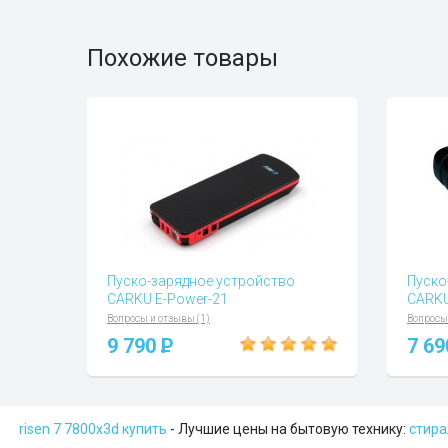
Похожие товары
Пуско-зарядное устройство
Пуско
CARKU E-Power-21
CARKU
Вопросы и отзывы (1)
Вопросы
9 790
P
7 6
risen 7 7800x3d купить
- Лучшие цены на бытовую технику:
стира