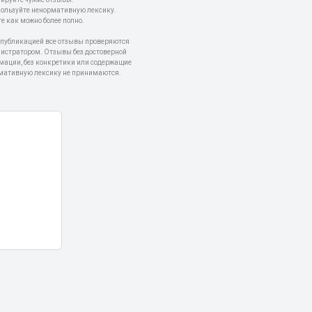
пользуйте ненормативную лексику.
е как можно более полно.
 публикацией все отзывы проверяются
истратором. Отзывы без достоверной
мации, без конкретики или содержащие
мативную лексику не принимаются.