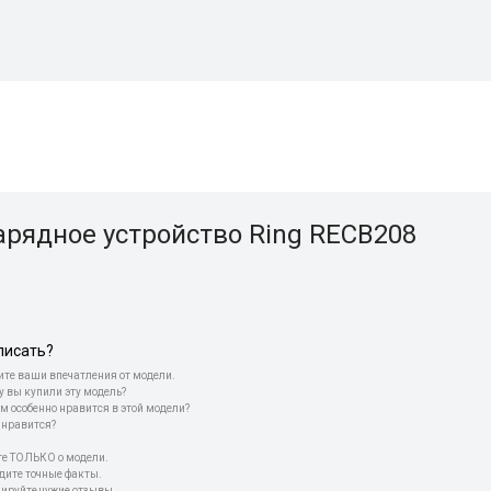
арядное устройство Ring RECB208
писать?
те ваши впечатления от модели.
у вы купили эту модель?
м особенно нравится в этой модели?
 нравится?
е ТОЛЬКО о модели.
дите точные факты.
пируйте чужие отзывы.