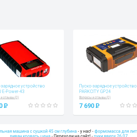
-зарядное устройство
Пуско-зарядное устройство
 E-Power-43
PARKCITY GP24
 и отзывы (0)
Вопросы и отзывы (0)
90
P
7 690
P
льная машина с сушкой 45 см глубина
- у нас! -
формомасса для лит
диван кровать цена
- Переходи на сайт! -
руки вверх 26.07