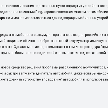
тва использования портативных пуско-зарядных устройств, котор
редставила компания Ring, хорошо известная многим автомобилист
ора
, но и может использоваться для подзарядки мобильных устрой
ряда автомобильного аккумулятора становится для российских а
мой, водители обычно приобретают новый аккумулятор или ищут 
его авто. Однако, многие водители знают о том, что процедура "п
й причине большинство водителей отказываются подвергать свой 
 новое средство решения проблемы разряженного аккумулятора, к
о и быстро запустить двигатель автомобиля, даже если Вы находи
жете хранить устройство в "бардачке" автомобиля и использоват