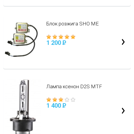
Блок розжига SHO ME
1 200
P
Лампа ксенон D2S MTF
1 400
P