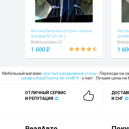
Автомобильные шторки черные
Автом
(размер М, 60 см.)
(разме
Вопросы и отзывы (14)
Вопросы
1 600
P
1 6
Мебельный магазин:
круглые раздвижные столы
- Переходи на са
шкаф schaub lorenz slb ey6814
- у нас! - Лучшие цены на
ОТЛИЧНЫЙ СЕРВИС
ДОСТАВ
И РЕПУТАЦИЯ
И СНГ
РеалАвто
Поку