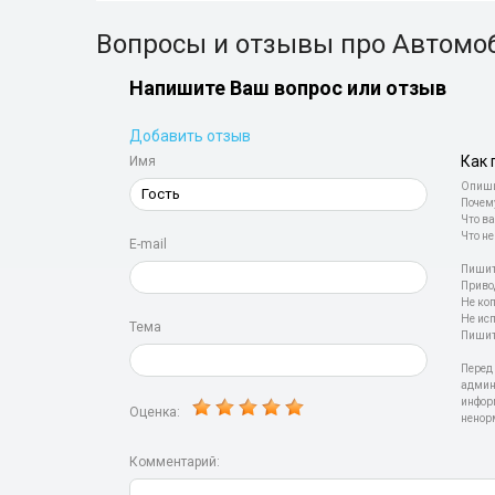
Вопросы и отзывы про Автомо
Напишите Ваш вопрос или отзыв
Добавить отзыв
Как 
Имя
Опиши
Почем
Что ва
Что не
E-mail
Пишит
Приво
Не ко
Не ис
Тема
Пишит
Перед
админ
инфор
Оценка:
ненор
Комментарий: