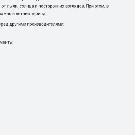
от пыли, солнца и посторонних взглядов. При этом, в
важно в летний период.
еред другими производителями:
ументы
и