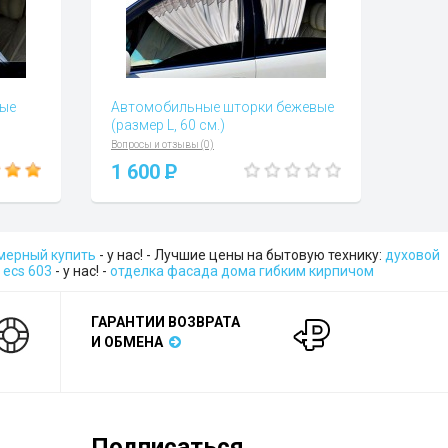
рые
Автомобильные шторки бежевые
(размер L, 60 см.)
Вопросы и отзывы (0)
1 600
P
мерный купить
- у нас! - Лучшие цены на бытовую технику:
духовой
 ecs 603
- у нас! -
отделка фасада дома гибким кирпичом
ГАРАНТИИ ВОЗВРАТА
И ОБМЕНА
Подписаться