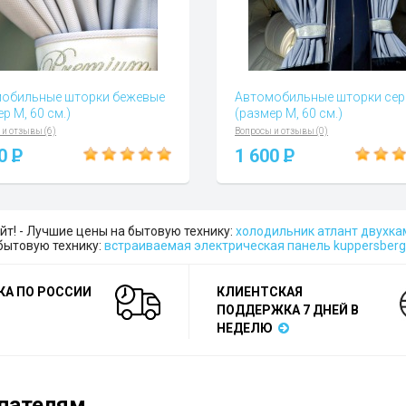
обильные шторки бежевые
Автомобильные шторки се
р М, 60 см.)
(размер М, 60 см.)
 и отзывы (6)
Вопросы и отзывы (0)
00
P
1 600
P
йт! - Лучшие цены на бытовую технику:
холодильник атлант двухка
 бытовую технику:
встраиваемая электрическая панель kuppersberg
КА ПО РОССИИ
КЛИЕНТСКАЯ
ПОДДЕРЖКА 7 ДНЕЙ В
НЕДЕЛЮ
пателям