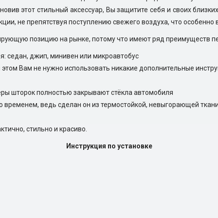
новив этот стильный аксессуар, Вы защитите себя и своих близких 
кции, не препятствуя поступлению свежего воздуха, что особенно 
рующую позицию на рынке, потому что имеют ряд преимуществ п
я: седан, джип, минивен или микроавтобус
и этом Вам не нужно использовать никакие дополнительные инстр
еры шторок полностью закрывают стёкла автомобиля
со временем, ведь сделан он из термостойкой, невыгорающей ткан
ктично, стильно и красиво.
Инструкция по установке