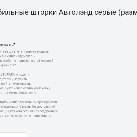
бильные шторки Автолэнд серые (разм
писать?
те ваши впечатления от модели.
у вы купили эту модель?
м особенно нравится в этой модели?
 нравится?
е ТОЛЬКО о модели.
дите точные факты.
пируйте чужие отзывы.
пользуйте ненормативную лексику.
е как можно более полно.
 публикацией все отзывы проверяются
истратором. Отзывы без достоверной
мации, без конкретики или содержащие
мативную лексику не принимаются.