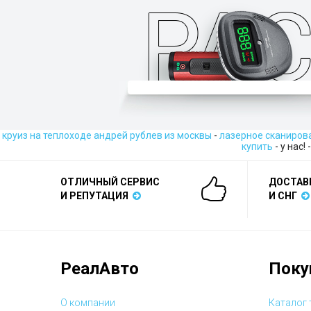
круиз на теплоходе андрей рублев из москвы
-
лазерное сканиров
купить
- у нас!
ОТЛИЧНЫЙ СЕРВИС
ДОСТАВ
И РЕПУТАЦИЯ
И СНГ
РеалАвто
Поку
О компании
Каталог