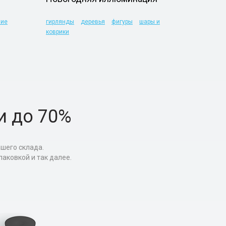
чие
гирлянды
деревья
фигуры
шары и
коврики
и до 70%
ашего склада.
аковкой и так далее.