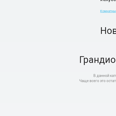
Комнатн
Но
Грандио
В данной кат
Чаще всего это оста