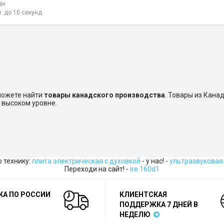
ды
: до 10 секунд
можете найти
товары канадского производства
. Товары из Кана
 высоком уровне.
 технику:
плита электрическая с духовкой
- у нас! -
ультразвуковая
Переходи на сайт! -
ire 160d1
КА ПО РОССИИ
КЛИЕНТСКАЯ
ПОДДЕРЖКА 7 ДНЕЙ В
НЕДЕЛЮ