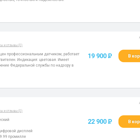
сы и отзывы (0)
ащен профессиональным датчиком, работает
19 900
P
В кор
твителен. Индикация: цветовая. Имеет
рение Федеральной службы по надзору в
сы и отзывы (0)
еский
22 900
P
В кор
 цифровой дисплей
9.99 промилле