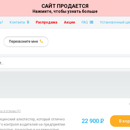
САЙТ ПРОДАЕТСЯ
Нажмите, чтобы узнать больше
ь?
Контакты
Распродажа
Акции
FAQ
Установочный це
Перезвоните мне
сы и отзывы (0)
дицинский алкотестер, который отлично
22 900
P
В кор
о контроля водителей на предприятии.
ностью, точностью и надежностью.