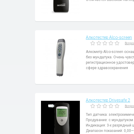
Алкотестер Alco-screen
Вопро
Алкометр Alco-screen осн
без мундштука. Очень чувс
регистрационное удостове
сфере здравоохранения
Алкотестер Drivesafe 2
Вопро
Тип датчика: электрохимич
Продувание: с мундштуком
Индикация: 3-х разрядный
Диапазон показаний: 0,00—