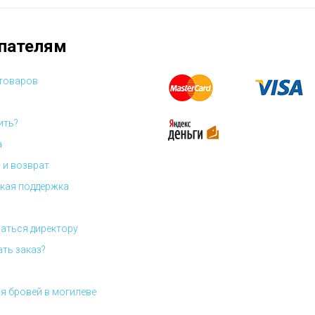
пателям
 товаров
ить?
а
 и возврат
кая поддержка
аться директору
ать заказ?
я бровей в могилеве