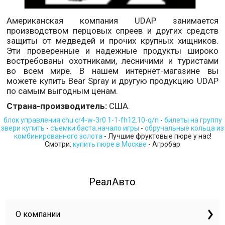
Американская компания UDAP занимается
производством перцовых спреев и других средств
защиты от медведей и прочих крупных хищников.
Эти проверенные и надежные продукты широко
востребованы охотниками, лесничими и туристами
во всем мире. В нашем интернет-магазине вы
можете купить Bear Spray и другую продукцию UDAP
по самым выгодным ценам.
Страна-производитель:
США.
блок управления chu cr4-w-3r0 1-1-fh12.10-q/n
-
билеты на группу
звери купить
-
съемки баста.начало игры
-
обручальные кольца из
комбинированного золота
- Лучшие фруктовые пюре у нас!
Смотри:
купить пюре в Москве
- Агробар
РеалАвто
О компании