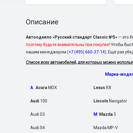
Описание
Авт
оодеяло «Русский стандарт Classic №5»
— это б
поэтому будьте внимательны при покупке!
Чтобы быст
нашим менеджером (
+7 (495) 660-37-14
). Ещё раз уб
Список всех автомобилей, для которых можно использ
Марка-моде
A
Acura
MDX
Lexus
RX
Audi
100
Lincoln
Navigator
Audi S3
M
Mazda
5
Audi S4
Mazda MP-V