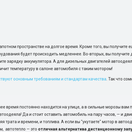
апотном пространстве на долгое время. Кроме того, вы получите е
орудования будет происходить медленнее. Во-вторых, вы получит
чшите зарядку аккумулятора. А для дизельных двигателей автоодея
еличит температуру в салоне автомобиля с таким мотором!
ствуют основным требованиям и стандартам качества
. Так что со
ее время постоянно находится на улице, а в сильные морозы вам 
автоодеяла! Да и стоит оставить автомобиль на пару часов, — и дв
яя трата и времени, и топлива. А если вы "укутаете" мотор в автоо
м, автотепло — это
отличная альтернатива дистанционному зап