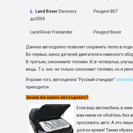
L
Land Rover
Discovery
Peugeot 807
до2004
Land Rover Freelander
Peugeot Boxer
Данное автоодеяло позволит сохранить тепло в подк
Во-первых, износ деталей двигателя и навесного об
В-третьих, сэкономите топливо. И, в-четвертых, улу
вещь. Т.к. оно не только сэкономит топливо, но и ув
И кроме того, автоодеяла "Русский стандарт"
соответ
приходится.
Зачем же нужно автоодеяло?
Если ваш автомобиль в зимн
вам никак не обойтись без 
прогревать авто. А это лишн
долгое время! Таким образо