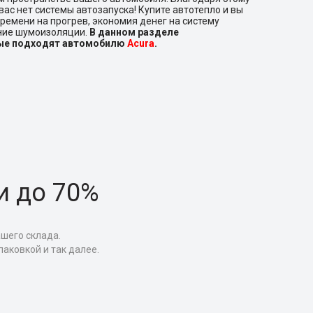
вас нет системы автозапуска! Купите автотепло и вы
ремени на прогрев, экономия денег на систему
ение шумоизоляции.
В данном разделе
рые подходят автомобилю
Acura
.
и до 70%
ашего склада.
аковкой и так далее.