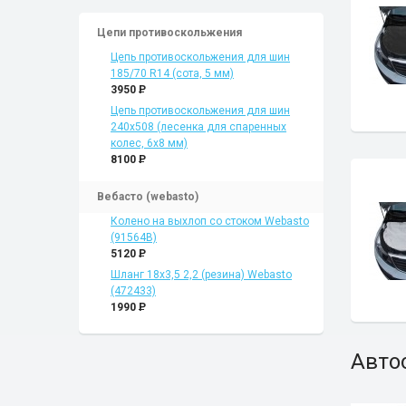
Цепи противоскольжения
Цепь противоскольжения для шин
185/70 R14 (сота, 5 мм)
3950
P
Цепь противоскольжения для шин
240х508 (лесенка для спаренных
колес, 6x8 мм)
8100
P
Вебасто (webasto)
Колено на выхлоп со стоком Webasto
(91564B)
5120
P
Шланг 18x3,5 2,2 (резина) Webasto
(472433)
1990
P
Авто