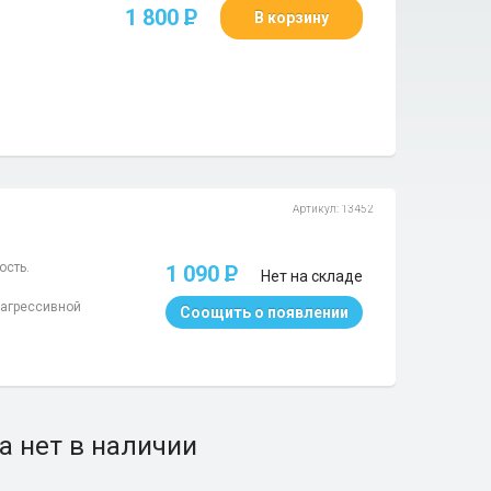
1 800
P
В корзину
Артикул: 13452
ость.
1 090
P
Нет на складе
 агрессивной
Соощить о появлении
а нет в наличии