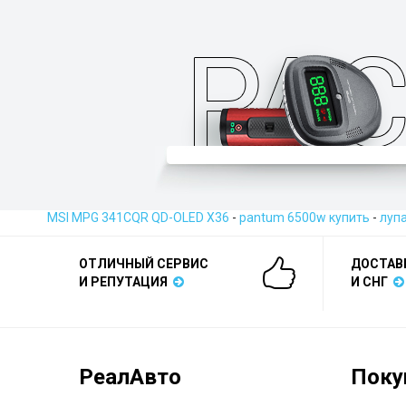
MSI MPG 341CQR QD-OLED X36
-
pantum 6500w купить
-
луп
ОТЛИЧНЫЙ СЕРВИС
ДОСТАВ
И РЕПУТАЦИЯ
И СНГ
РеалАвто
Поку