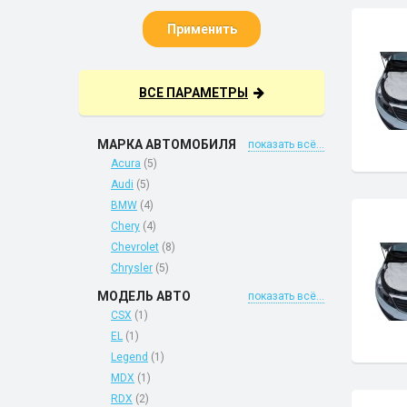
Применить
ВСЕ ПАРАМЕТРЫ
МАРКА АВТОМОБИЛЯ
показать всё...
Acura
(5)
Audi
(5)
BMW
(4)
Chery
(4)
Chevrolet
(8)
Chrysler
(5)
МОДЕЛЬ АВТО
показать всё...
CSX
(1)
EL
(1)
Legend
(1)
MDX
(1)
RDX
(2)