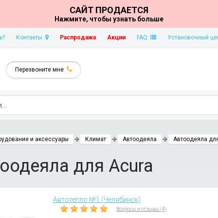
САЙТ ПРОДАЕТСЯ
Нажмите, чтобы узнать больше
ь?
Контакты
Распродажа
Акции
FAQ
Установочный це
Перезвоните мне
рудование и аксессуары
Климат
Автоодеяла
Автоодеяла для
оодеяла для Acura
Автотепло №1 (Челябинск)
Вопросы и отзывы (4)