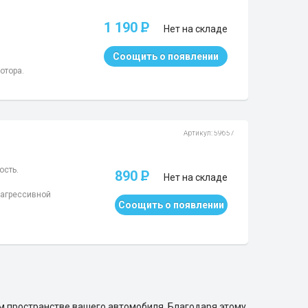
1 190
P
Нет на складе
Соощить о появлении
отора.
Артикул: 59657
ость.
890
P
Нет на складе
 агрессивной
Соощить о появлении
м пространстве вашего автомобиля. Благодаря этому