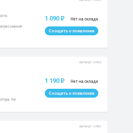
ость.
1 090
P
Нет на складе
 агрессивной
Соощить о появлении
Артикул: 13459
1 190
P
Нет на складе
Соощить о появлении
отора. Не
Артикул: 13460