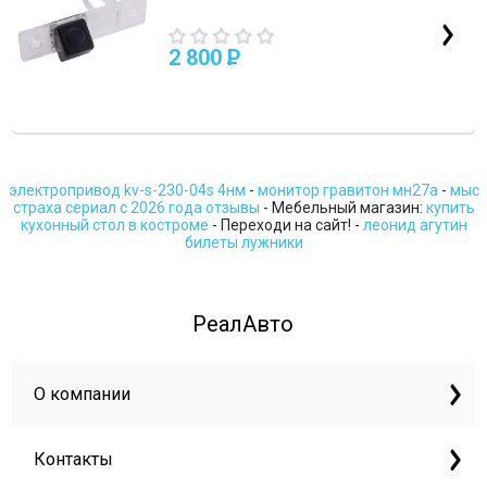
2 800
P
электропривод kv-s-230-04s 4нм
-
монитор гравитон мн27а
-
мыс
страха сериал с 2026 года отзывы
- Мебельный магазин:
купить
кухонный стол в костроме
- Переходи на сайт! -
леонид агутин
билеты лужники
РеалАвто
О компании
Контакты