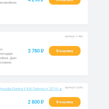
автомобилю.
Артикул: 51486
ко
3 780
P
В корзину
лагодаря
обиля. Дает
словиях.
Артикул: 53090
ndai Elantra V, KIA Optima от 2014 г.в
2 800
P
В корзину