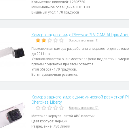
Количество пикселей: 1280*720
Минимальное освещение: 0.01 LUX
Видимый угол: 170 градусов
Камера заднего вида Pleervox PLV-CAM-AU для Audi A
Вопросы и отзывы (1)
Парковочная камера разработана специально для автомо
до 2011 г.в.
Устанавливается она вместо плафона подсветки номерно
причем подсветка при этом остается.
Угол обзора - 170 градусов.
Есть парковочная разметка.
Камера заднего вида с динамической разметкой Ple
Cherokee, Liberty
Вопросы и отзывы (0)
Материал корпуса: литой ABS пластик
Цвет корпуса: черный
Разрешение: 750 линий