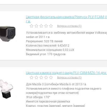
Цветная фронтальная камера Pleervox PLV-FCAM-V
г.в.
Вопросы и отзывы (0)
Устанавливается в эмблему автомобилей марки Volkswag
sedan от 2011 г.в.
Разрешение: 520 ТВ линий
Количество пикселей: 642х512
Минимальное освещение 0,02 LUX
Видимый угол: 170 градусов
Цветная камера заднего вида PLV-CAM-MZ6-14 для M
Вопросы и отзывы (0)
Для Mazda 3 (хэтчбек)и Mazda 6 от 2013 г.в.
Устанавливается вместо плафона подсветки заднего
номера(подсветка при этом остается)
Угол обзора: 170°
Имеется парковочная разметка
Корпус: пластик (крепеж), металл (камера)