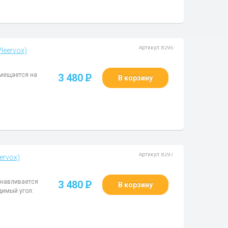
Артикул: 8295
leervox)
змещается на
3 480
P
В корзину
Артикул: 8297
ervox)
анавливается
3 480
P
В корзину
димый угол: