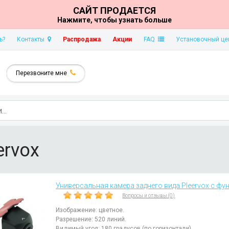
САЙТ ПРОДАЕТСЯ
Нажмите, чтобы узнать больше
ь?
Контакты
Распродажа
Акции
FAQ
Установочный це
Перезвоните мне
ervox
Универсальная камера заднего вида Pleervox с фун
Вопросы и отзывы (0)
Изображение: цветное.
Разрешение: 520 линий.
Видимый угол: 180 градусов (по горизонтали).