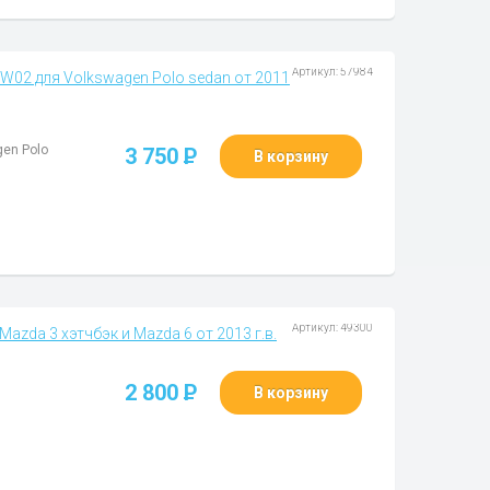
Артикул: 57984
W02 для Volkswagen Polo sedan от 2011
en Polo
3 750
P
В корзину
Артикул: 49300
azda 3 хэтчбэк и Mazda 6 от 2013 г.в.
2 800
P
В корзину