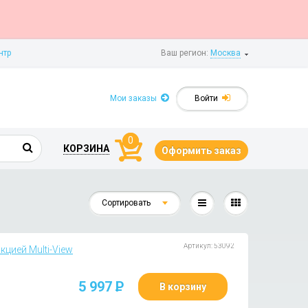
нтр
Ваш регион:
Москва
Мои заказы
Войти
0
КОРЗИНА
Оформить заказ
Сортировать
Артикул: 53092
кцией Multi-View
5 997
P
В корзину