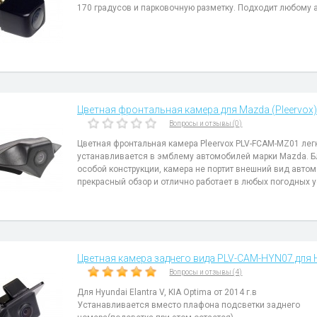
170 градусов и парковочную разметку. Подходит любому 
Цветная фронтальная камера для Mazda (Pleervox)
Вопросы и отзывы (0)
Цветная фронтальная камера Pleervox PLV-FCAM-MZ01 лег
устанавливается в эмблему автомобилей марки Mazda. Б
особой конструкции, камера не портит внешний вид автом
прекрасный обзор и отлично работает в любых погодных у
Цветная камера заднего вида PLV-CAM-HYN07 для Hyu
Вопросы и отзывы (4)
Для Hyundai Elantra V, KIA Optima от 2014 г.в
Устанавливается вместо плафона подсветки заднего