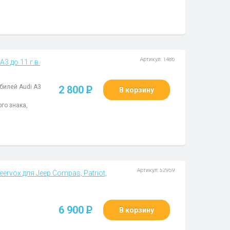
Артикул: 1486
3 до 11 г.в.
билей Audi A3
2 800
P
В корзину
го знака,
Артикул: 52959
ervox для Jeep Compas, Patriot,
6 900
P
В корзину