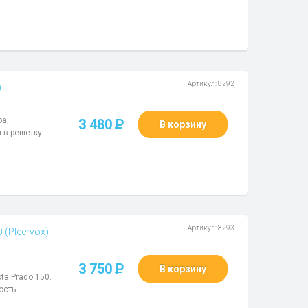
Артикул: 8292
)
ра,
3 480
P
В корзину
 в решетку
Артикул: 8293
 (Pleervox)
3 750
P
В корзину
ta Prado 150.
ость.