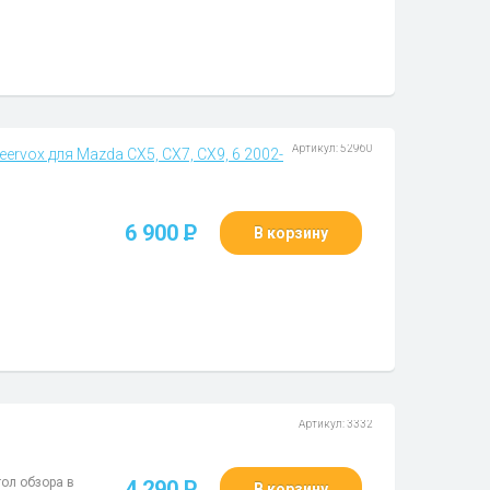
Артикул: 52960
ervox для Mazda CX5, CX7, CX9, 6 2002-
6 900
P
В корзину
Артикул: 3332
гол обзора в
4 290
P
В корзину