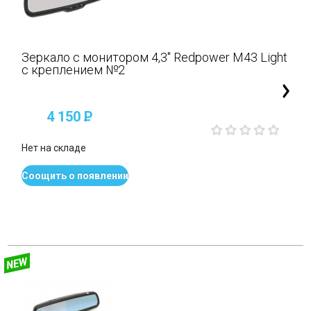
Зеркало с монитором 4,3" Redpower M43 Light
с креплением №2
4 150
P
Нет на складе
Соощить о появлении