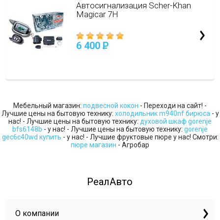
Автосигнализация Scher-Khan
Magicar 7H
6 400
P
Мебельный магазин:
подвесной кокон
- Переходи на сайт! -
Лучшие цены на бытовую технику:
холодильник m940nf бирюса
- у
нас! - Лучшие цены на бытовую технику:
духовой шкаф gorenje
bfs6148b
- у нас! - Лучшие цены на бытовую технику:
gorenje
gec6c40wd купить
- у нас! - Лучшие фруктовые пюре у нас! Смотри:
пюре магазин
- Агробар
РеалАвто
О компании