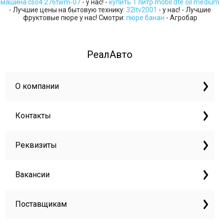
машина cso4 276twm-07
- у нас! -
купить 1 литр mobil dte oil medium
- Лучшие цены на бытовую технику:
32ltv2001
- у нас! - Лучшие
фруктовые пюре у нас! Смотри:
пюре банан
- Агробар
РеалАвто
О компании
Контакты
Реквизиты
Вакансии
Поставщикам