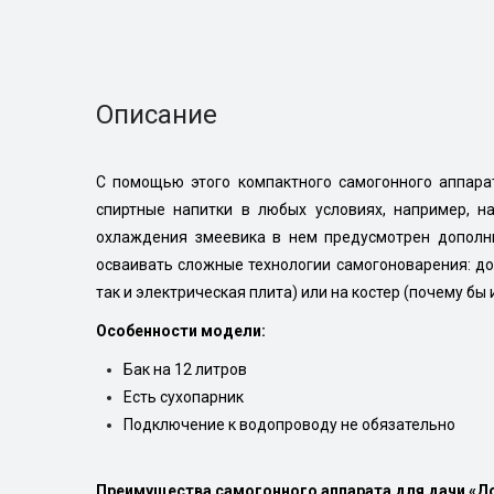
Описание
С помощью этого компактного самогонного аппара
спиртные напитки в любых условиях, например, н
охлаждения змеевика в нем предусмотрен дополни
осваивать сложные технологии самогоноварения: дос
так и электрическая плита) или на костер (почему бы и
Особенности модели:
Бак на 12 литров
Есть сухопарник
Подключение к водопроводу не обязательно
Преимущества самогонного аппарата для дачи «Д