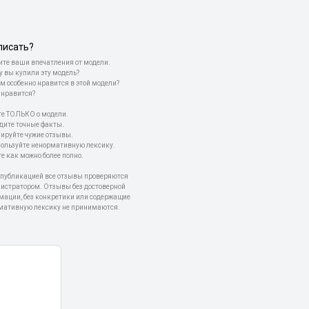
писать?
те ваши впечатления от модели.
у вы купили эту модель?
м особенно нравится в этой модели?
 нравится?
е ТОЛЬКО о модели.
дите точные факты.
пируйте чужие отзывы.
пользуйте ненормативную лексику.
е как можно более полно.
 публикацией все отзывы проверяются
истратором. Отзывы без достоверной
мации, без конкретики или содержащие
мативную лексику не принимаются.