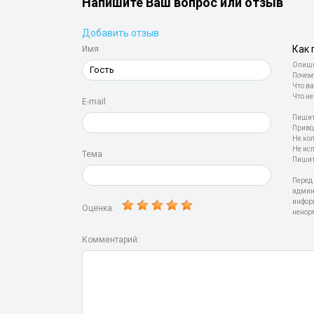
Напишите Ваш вопрос или отзыв
Добавить отзыв
Как 
Имя
Опиши
Почем
Что ва
Что не
E-mail
Пишит
Приво
Не ко
Не ис
Тема
Пишит
Перед
админ
инфор
Оценка:
ненор
Комментарий: