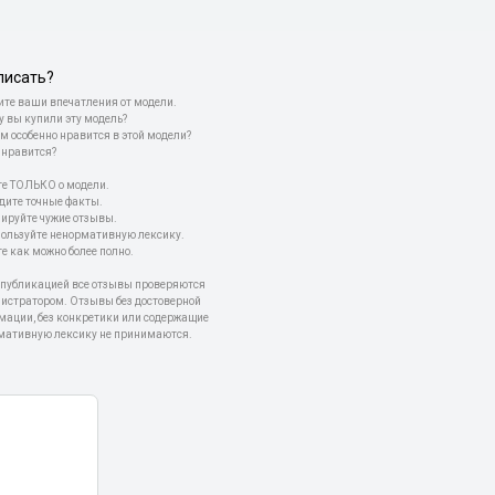
писать?
те ваши впечатления от модели.
у вы купили эту модель?
м особенно нравится в этой модели?
 нравится?
е ТОЛЬКО о модели.
дите точные факты.
пируйте чужие отзывы.
пользуйте ненормативную лексику.
е как можно более полно.
 публикацией все отзывы проверяются
истратором. Отзывы без достоверной
мации, без конкретики или содержащие
мативную лексику не принимаются.