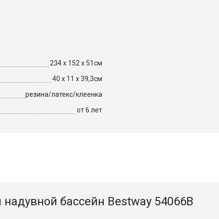
234 х 152 х 51см
40 х 11 х 39,3см
резина/латекс/клеенка
от 6 лет
 надувной бассейн Bestway 54066B