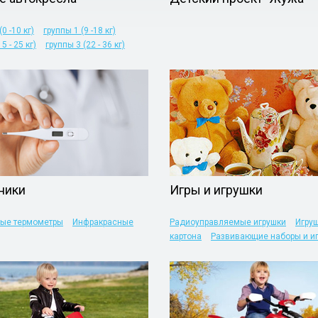
0 -10 кг)
группы 1 (9 -18 кг)
5 - 25 кг)
группы 3 (22 - 36 кг)
ники
Игры и игрушки
ные термометры
Инфракрасные
Радиоуправляемые игрушки
Игруш
картона
Развивающие наборы и и
Мягкие игрушки
Машинки
Куклы
Настольные и интеллектуальные иг