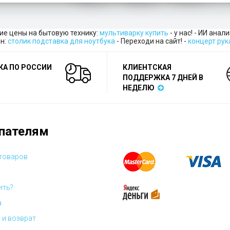
ие цены на бытовую технику:
мультиварку купить
- у нас! - ИИ анал
н:
столик подставка для ноутбука
- Переходи на сайт! -
концерт рук
КА ПО РОССИИ
КЛИЕНТСКАЯ
ПОДДЕРЖКА 7 ДНЕЙ В
НЕДЕЛЮ
пателям
 товаров
ить?
а
 и возврат