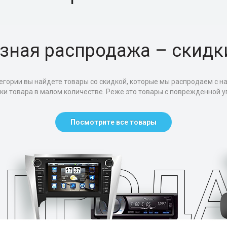
зная распродажа – скидк
егории вы найдете товары со скидкой, которые мы распродаем с н
тки товара в малом количестве. Реже это товары с поврежденной уп
Посмотрите все товары