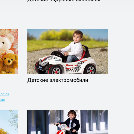
Детские электромобили
ки из
гры
ры