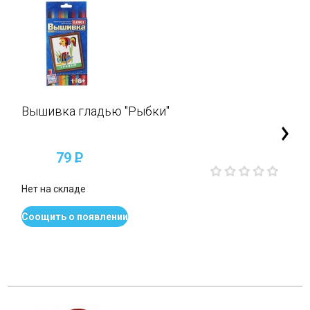
Вышивка гладью "Рыбки"
79
P
Нет на складе
Соощить о появлении